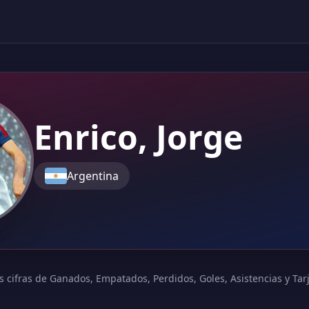
Enrico, Jorge
Argentina
s cifras de Ganados, Empatados, Perdidos, Goles, Asistencias y Tarje