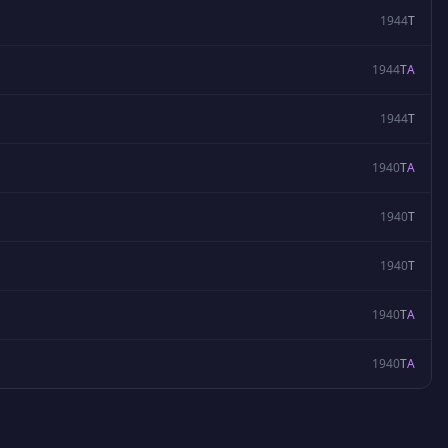
1944
T
1944
T
A
1944
T
1940
T
A
1940
T
1940
T
1940
T
A
1940
T
A