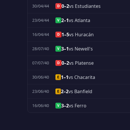
0–2
vs Estudiantes
30/04/44
D
2–1
vs Atlanta
23/04/44
V
1–5
vs Huracán
16/04/44
D
3–1
vs Newell's
28/07/40
V
0–2
vs Platense
07/07/40
D
1–1
vs Chacarita
30/06/40
E
2–2
vs Banfield
23/06/40
E
3–2
vs Ferro
16/06/40
V