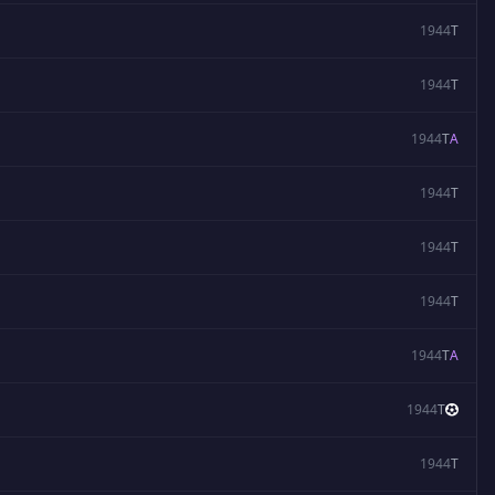
1944
T
1944
T
1944
T
A
1944
T
1944
T
1944
T
1944
T
A
1944
T
1944
T