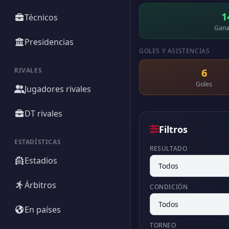
1
Técnicos
Gana
Presidencias
GOLES Y ASISTENCIAS
RIVALES
6
Goles
Jugadores rivales
DT rivales
Filtros
ESTADÍSTICAS
RESULTADO
Estadios
Árbitros
CONDICIÓN
En países
TORNEO