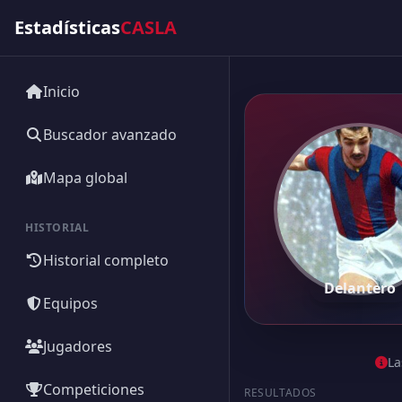
Estadísticas
CASLA
Inicio
Buscador avanzado
Mapa global
HISTORIAL
Historial completo
Delantero
Equipos
Jugadores
La
Competiciones
RESULTADOS