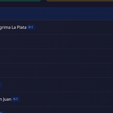
grima La Plata
0-1
n Juan
0-1