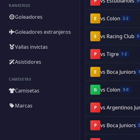
vs Estudiantes
P
0
RANKINGS
Goleadores
vs Colon
E
2-2
Goleadores extranjeros
vs Racing Club
E
0
Vallas invictas
vs Tigre
P
1-2
Asistidores
vs Boca Juniors
E
CAMISETAS
vs Colon
G
3-0
Camisetas
Marcas
vs Argentinos Ju
P
vs Boca Juniors
P