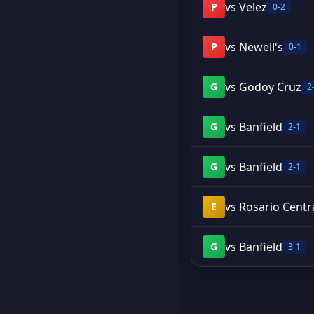
vs Velez
P
0-2
vs Newell's
P
0-1
vs Godoy Cruz
G
2
vs Banfield
G
2-1
vs Banfield
G
2-1
vs Rosario Centr
E
vs Banfield
G
3-1