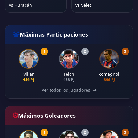
vs Huracán
vs Vélez
Máximas Participaciones
1
2
3
Villar
Telch
Romagnoli
456 PJ
433 PJ
396 PJ
Ver todos los jugadores
Máximos Goleadores
1
2
3