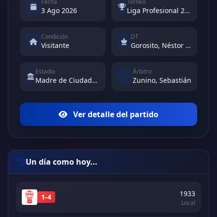
Fecha
Torneo
3 Ago 2026
Liga Profesional 2026 - Clausura
Condición
DT
Visitante
Gorosito, Néstor Raúl
Estadio
Árbitro
Madre de Ciudades (Argentina)
Zunino, Sebastián
Ver detalle del partido
Un día como hoy...
1933
1-4
Local