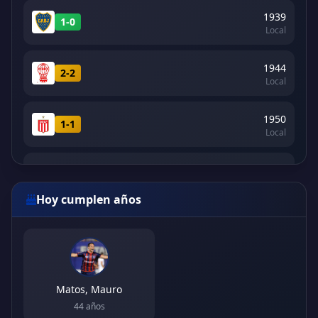
1939
1-0
Local
1944
2-2
Local
1950
1-1
Local
1958
2-0
Visitante
Hoy cumplen años
Ver todos (16)
Matos, Mauro
44 años