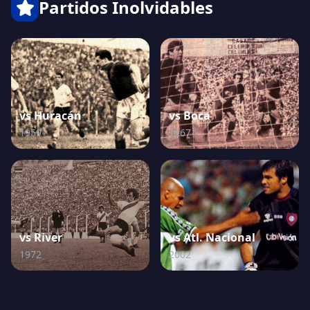
Partidos Inolvidables
vs Huracán
vs Boca
1959
1967
vs River
vs Atl. Nacional
1972
2002