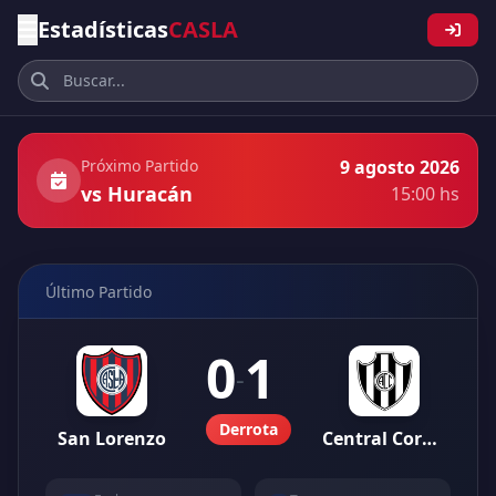
Estadísticas
CASLA
Próximo Partido
9 agosto 2026
vs Huracán
15:00 hs
Último Partido
0
1
-
Derrota
San Lorenzo
Central Cordoba Sgo del Estero