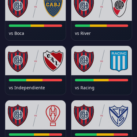
vs Boca
vs River
vs Independiente
vs Racing