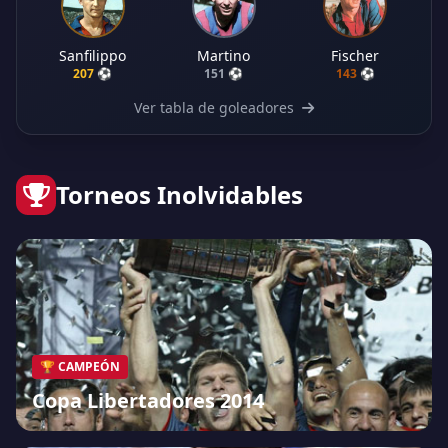
Sanfilippo
Martino
Fischer
207 ⚽
151 ⚽
143 ⚽
Ver tabla de goleadores
Torneos Inolvidables
🏆 CAMPEÓN
Copa Libertadores 2014