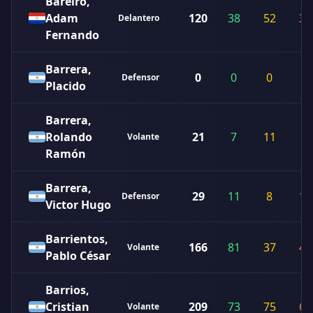
Bareiro,
Adam
120
38
52
30
Delantero
Fernando
Barrera,
0
0
0
0
Defensor
Placido
Barrera,
Rolando
21
7
11
3
Volante
Ramón
Barrera,
29
11
8
10
Defensor
Victor Hugo
Barrientos,
166
81
37
48
Volante
Pablo César
Barrios,
Cristian
209
73
75
61
Volante