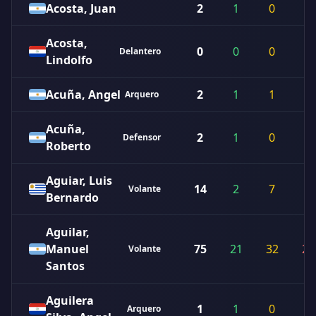
Acosta, Juan
2
1
0
1
Acosta,
0
0
0
0
Delantero
Lindolfo
Acuña, Angel
2
1
1
0
Arquero
Acuña,
2
1
0
1
Defensor
Roberto
Aguiar, Luis
14
2
7
5
Volante
Bernardo
Aguilar,
Manuel
75
21
32
22
Volante
Santos
Aguilera
1
1
0
0
Arquero