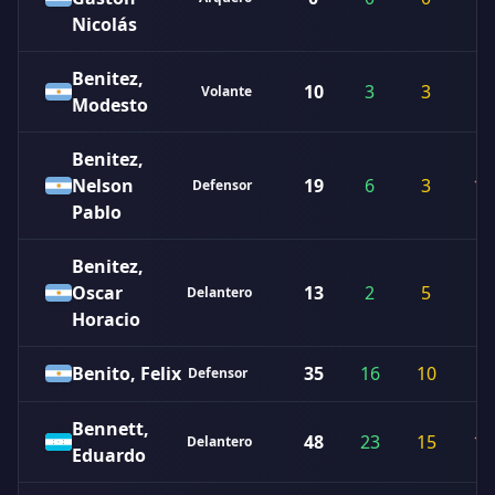
Nicolás
Benitez,
10
3
3
4
Volante
Modesto
Benitez,
Nelson
19
6
3
10
Defensor
Pablo
Benitez,
Oscar
13
2
5
6
Delantero
Horacio
Benito, Felix
35
16
10
9
Defensor
Bennett,
48
23
15
10
Delantero
Eduardo