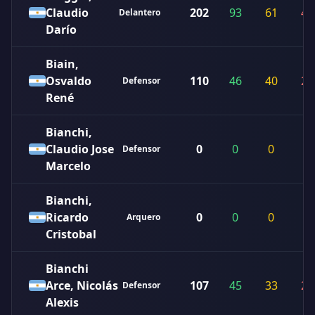
Claudio
202
93
61
48
Delantero
Darío
Biain,
Osvaldo
110
46
40
24
Defensor
René
Bianchi,
Claudio Jose
0
0
0
0
Defensor
Marcelo
Bianchi,
Ricardo
0
0
0
0
Arquero
Cristobal
Bianchi
Arce, Nicolás
107
45
33
29
Defensor
Alexis