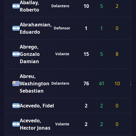
Aballay,
10
5
2
3
Delantero
Roberto
Abrahamian,
1
1
0
0
Defensor
Eduardo
Abrego,
Gonzalo
15
5
8
2
Volante
Damian
Abreu,
Washington
76
41
10
25
Delantero
Sebastian
Acevedo, Fidel
2
2
0
0
Acevedo,
2
2
0
0
Volante
Hector Jonas