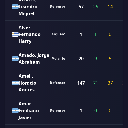
Leandro
57
25
14
18
Defensor
Miguel
Alvez,
Fernando
1
1
0
0
Arquero
Harry
Amado, Jorge
20
9
5
6
Volante
Abraham
Ameli,
Horacio
147
71
37
39
Defensor
Andrés
Amor,
Emiliano
1
0
0
1
Defensor
Javier