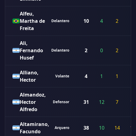
Alfeu,
Martha de
10
4
2
3
Delantero
Freita
Ali,
Fernando
2
0
2
0
Delantero
Husef
Alliano,
4
1
1
2
Volante
Hector
Almandoz,
Hector
31
12
7
12
Defensor
Alfredo
Altamirano,
38
10
14
14
Arquero
Facundo