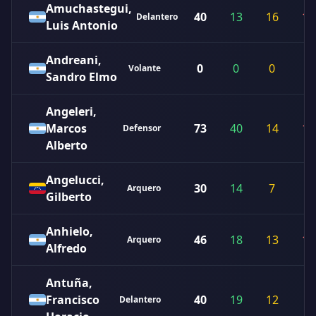
Amuchastegui,
40
13
16
11
Delantero
Luis Antonio
Andreani,
0
0
0
0
Volante
Sandro Elmo
Angeleri,
Marcos
73
40
14
19
Defensor
Alberto
Angelucci,
30
14
7
9
Arquero
Gilberto
Anhielo,
46
18
13
15
Arquero
Alfredo
Antuña,
Francisco
40
19
12
9
Delantero