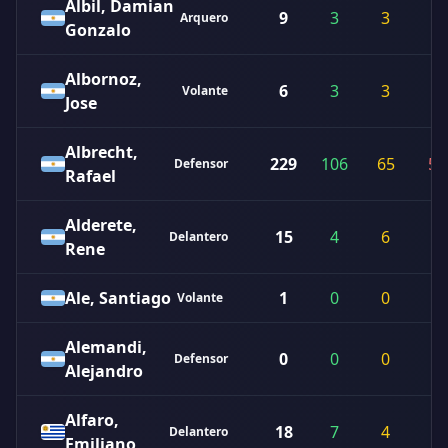
Albil, Damian
9
3
3
3
Arquero
Gonzalo
Albornoz,
6
3
3
0
Volante
Jose
Albrecht,
229
106
65
58
Defensor
Rafael
Alderete,
15
4
6
5
Delantero
Rene
Ale, Santiago
1
0
0
1
Volante
Alemandi,
0
0
0
0
Defensor
Alejandro
Alfaro,
18
7
4
7
Delantero
Emiliano