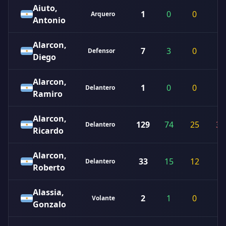
Aiuto,
1
0
0
1
Arquero
Antonio
Alarcon,
7
3
0
4
Defensor
Diego
Alarcon,
1
0
0
1
Delantero
Ramiro
Alarcon,
129
74
25
30
Delantero
Ricardo
Alarcon,
33
15
12
6
Delantero
Roberto
Alassia,
2
1
0
1
Volante
Gonzalo