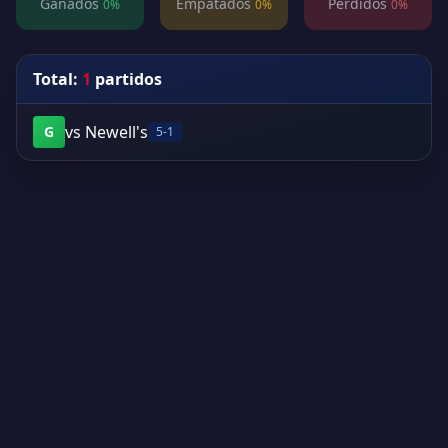
Ganados
Empatados
Perdidos
0%
0%
0%
Total:
1
partidos
vs Newell's
G
5-1