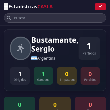
Estadísticas
CASLA
Bustamante,
1
Sergio
Partidos
Argentina
1
1
0
0
Dirigidos
Ganados
Empatados
Perdidos
0
0
0