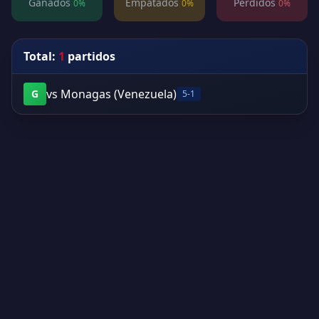
Ganados
Empatados
Perdidos
0%
0%
0%
Total:
1
partidos
vs Monagas (Venezuela)
G
5-1