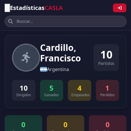
Estadísticas
CASLA
Cardillo,
10
Francisco
Partidos
Argentina
10
5
4
1
Dirigidos
Ganados
Empatados
Perdidos
0
0
0