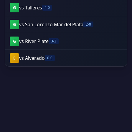
vs Talleres
G
4-0
vs San Lorenzo Mar del Plata
G
2-0
vs River Plate
G
3-2
vs Alvarado
E
0-0