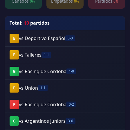
Ganados
Empatados
Perdidos
0%
0%
0%
Total:
10
partidos
vs Deportivo Español
E
0-0
vs Talleres
E
1-1
vs Racing de Cordoba
G
1-0
vs Union
E
1-1
vs Racing de Cordoba
P
0-2
vs Argentinos Juniors
G
3-0