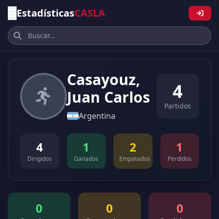
Estadísticas
CASLA
Casayouz,
4
Juan Carlos
Partidos
Argentina
4
1
2
1
Dirigidos
Ganados
Empatados
Perdidos
0
0
0