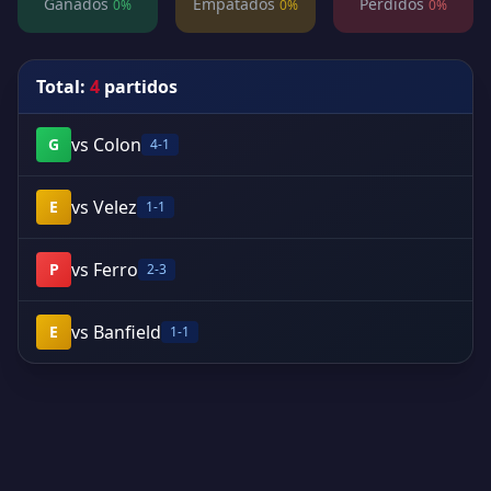
Ganados
Empatados
Perdidos
0%
0%
0%
Total:
4
partidos
vs Colon
G
4-1
vs Velez
E
1-1
vs Ferro
P
2-3
vs Banfield
E
1-1