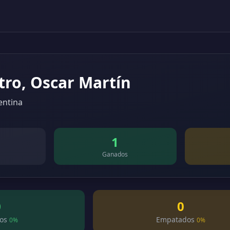
tro, Oscar Martín
entina
1
Ganados
0
0
os
Empatados
0%
0%