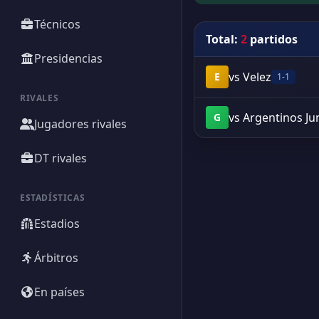
Técnicos
Total:
2
partidos
Presidencias
vs Velez
E
1-1
RIVALES
vs Argentinos Ju
G
Jugadores rivales
DT rivales
ESTADÍSTICAS
Estadios
Árbitros
En países