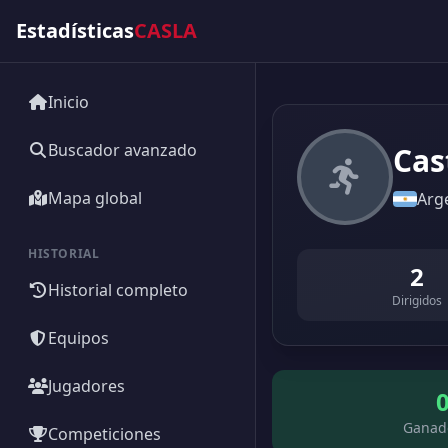
Estadísticas
CASLA
Inicio
Buscador avanzado
Cas
Mapa global
Arg
HISTORIAL
2
Historial completo
Dirigidos
Equipos
Jugadores
Ganad
Competiciones