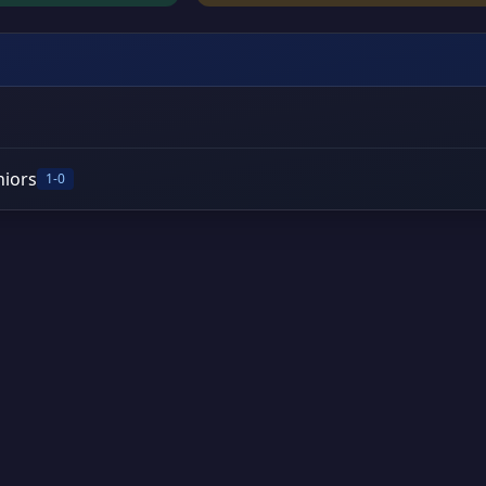
niors
1-0