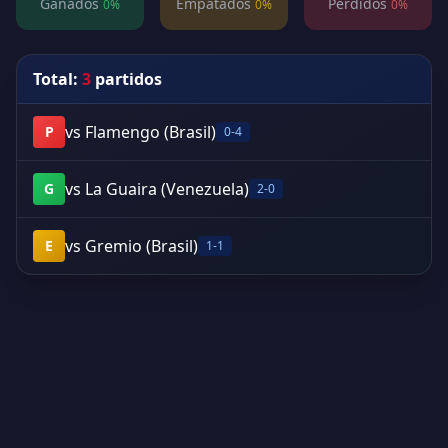
Ganados
Empatados
Perdidos
0%
0%
0%
Total:
3
partidos
vs Flamengo (Brasil)
P
0-4
vs La Guaira (Venezuela)
G
2-0
vs Gremio (Brasil)
E
1-1