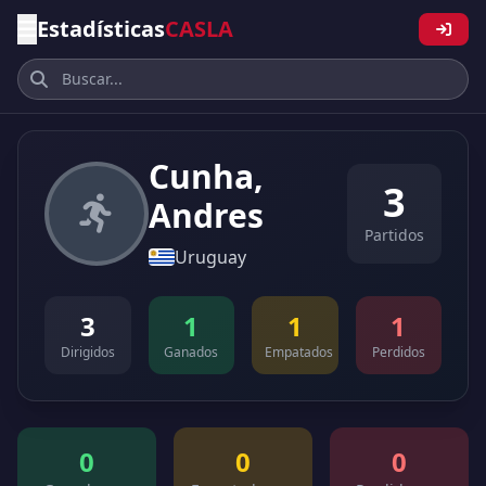
Estadísticas
CASLA
Cunha,
3
Andres
Partidos
Uruguay
3
1
1
1
Dirigidos
Ganados
Empatados
Perdidos
0
0
0