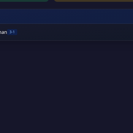
uman
3-1