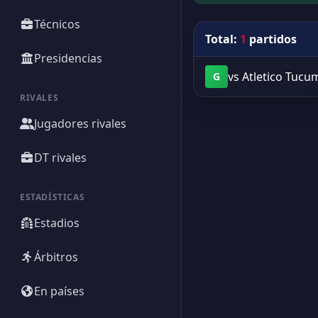
Técnicos
Total:
1
partidos
Presidencias
vs Atletico Tuc
G
RIVALES
Jugadores rivales
DT rivales
ESTADÍSTICAS
Estadios
Árbitros
En países