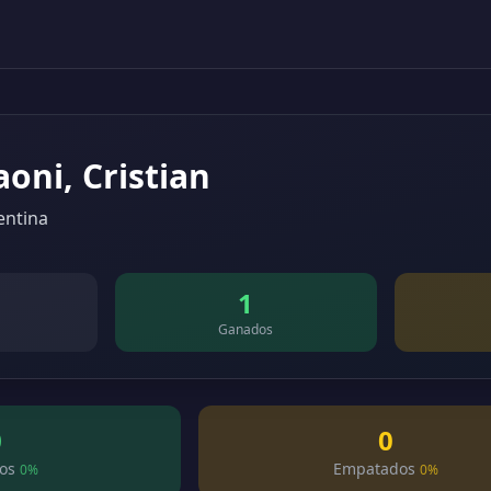
aoni, Cristian
entina
1
Ganados
0
0
os
Empatados
0%
0%