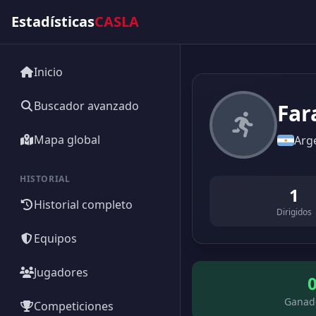
Estadísticas
CASLA
Inicio
Buscador avanzado
Far
Mapa global
Arg
HISTORIAL
1
Historial completo
Dirigidos
Equipos
Jugadores
Ganad
Competiciones