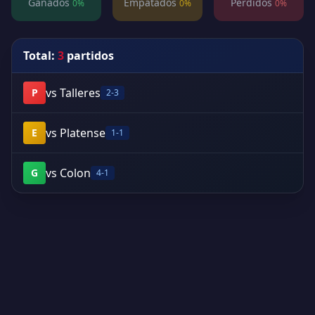
Ganados
Empatados
Perdidos
0%
0%
0%
Total:
3
partidos
vs Talleres
P
2-3
vs Platense
E
1-1
vs Colon
G
4-1