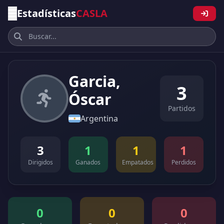
Estadísticas
CASLA
Garcia,
3
Óscar
Partidos
Argentina
3
1
1
1
Dirigidos
Ganados
Empatados
Perdidos
0
0
0