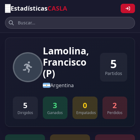
Estadísticas
CASLA
Lamolina,
Francisco
5
(P)
Partidos
Argentina
5
3
0
2
Dirigidos
Ganados
Empatados
Perdidos