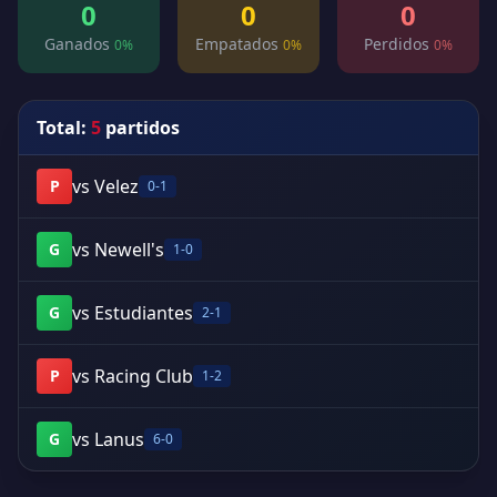
0
0
0
Ganados
Empatados
Perdidos
0%
0%
0%
Total:
5
partidos
vs Velez
P
0-1
vs Newell's
G
1-0
vs Estudiantes
G
2-1
vs Racing Club
P
1-2
vs Lanus
G
6-0