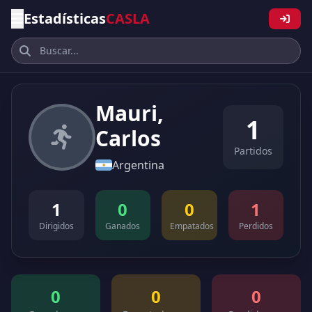
Estadísticas
CASLA
Mauri,
1
Carlos
Partidos
Argentina
1
0
0
1
Dirigidos
Ganados
Empatados
Perdidos
0
0
0