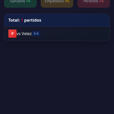
Ganados
Empatados
Perdidos
0%
0%
0%
Total:
1
partidos
vs Velez
P
0-4