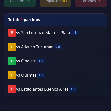
Ganados
Empatados
Perdidos
0%
0%
0%
Total:
5
partidos
vs San Lorenzo Mar del Plata
P
1-3
vs Atletico Tucuman
E
0-0
vs Cipoletti
G
1-0
vs Quilmes
E
1-1
vs Estudiantes Buenos Aires
P
1-2