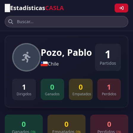
Estadísticas
CASLA
Pozo, Pablo
1
Partidos
Chile
1
0
0
1
Dirigidos
Ganados
Empatados
Perdidos
0
0
0
Ganados
Empatados
Perdidos
0%
0%
0%