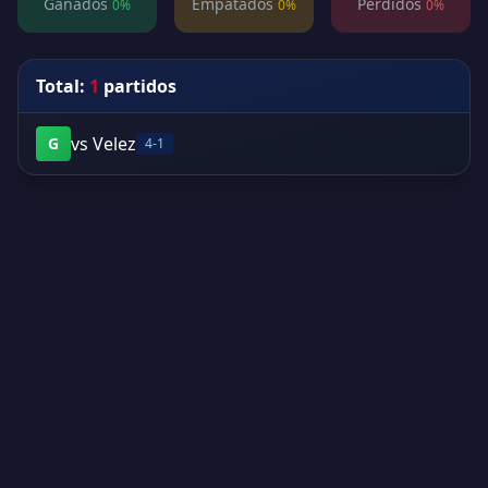
Ganados
Empatados
Perdidos
0%
0%
0%
Total:
1
partidos
vs Velez
G
4-1