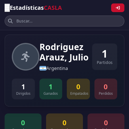
Estadísticas
CASLA
Rodriguez
1
Arauz, Julio
Partidos
Argentina
1
1
0
0
Dirigidos
Ganados
Empatados
Perdidos
0
0
0