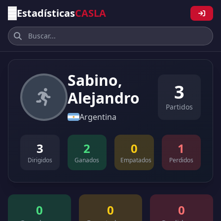
Estadísticas
CASLA
Sabino,
3
Alejandro
Partidos
Argentina
3
2
0
1
Dirigidos
Ganados
Empatados
Perdidos
0
0
0