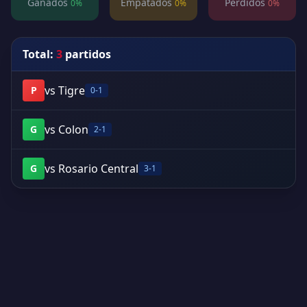
Ganados
Empatados
Perdidos
0%
0%
0%
Total:
3
partidos
vs Tigre
P
0-1
vs Colon
G
2-1
vs Rosario Central
G
3-1