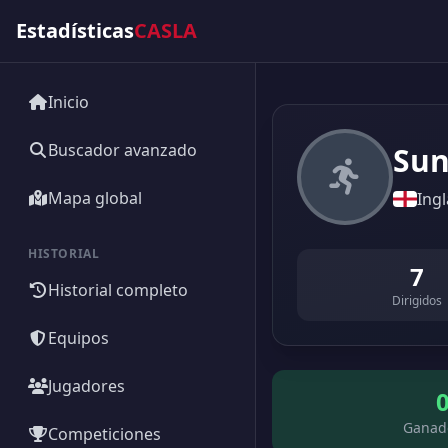
Estadísticas
CASLA
Inicio
Buscador avanzado
Sun
Mapa global
Ingl
HISTORIAL
7
Historial completo
Dirigidos
Equipos
Jugadores
Ganad
Competiciones