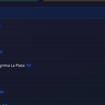
-1
grima La Plata
1-1
0-1