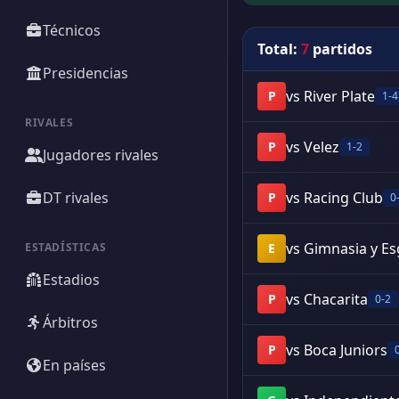
Técnicos
Total:
7
partidos
Presidencias
vs River Plate
P
1-4
RIVALES
vs Velez
P
1-2
Jugadores rivales
DT rivales
vs Racing Club
P
0
vs Gimnasia y Es
ESTADÍSTICAS
E
Estadios
vs Chacarita
P
0-2
Árbitros
vs Boca Juniors
P
En países