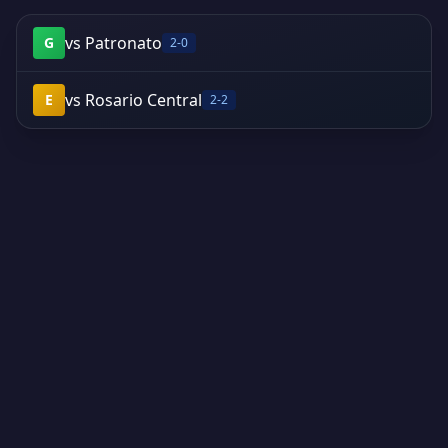
vs Patronato
G
2-0
vs Rosario Central
E
2-2