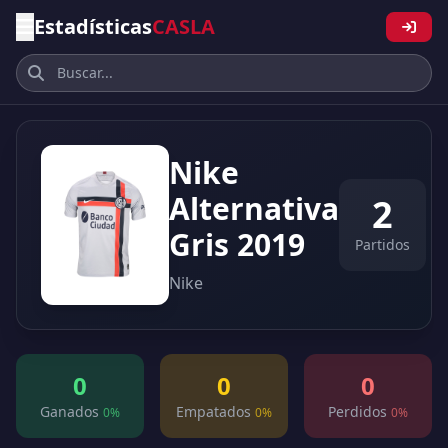
Estadísticas
CASLA
Nike
Alternativa
2
Gris 2019
Partidos
Nike
0
0
0
Ganados
Empatados
Perdidos
0%
0%
0%