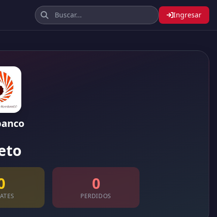
Ingresar
banco
eto
0
0
ATES
PERDIDOS