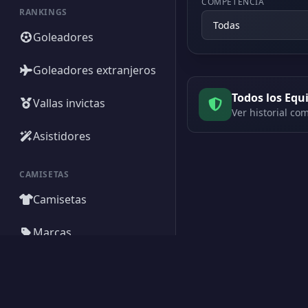
COMPETENCIA
RANKINGS
Goleadores
Goleadores extranjeros
Todos los Equ
Vallas invictas
Ver historial com
Asistidores
CAMISETAS
Camisetas
Marcas
Creado por Encantadistica