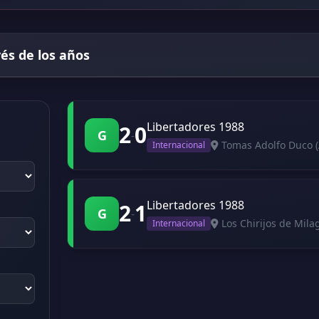
vés de los años
Libertadores 1988
2
0
G
-
Tomas Adolfo Duco (
Internacional
Libertadores 1988
2
1
G
-
Los Chirijos de Mila
Internacional