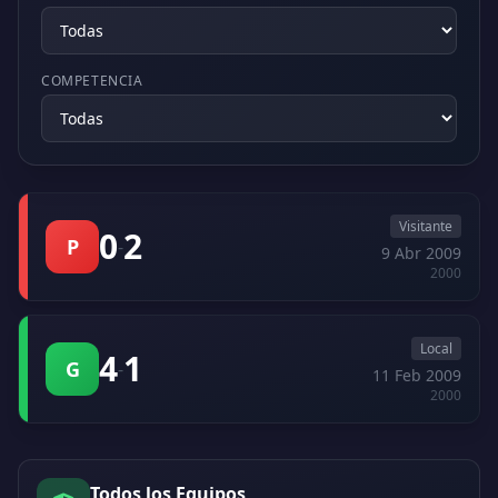
COMPETENCIA
Visitante
0
2
P
-
9 Abr 2009
2000
Local
4
1
G
-
11 Feb 2009
2000
Todos los Equipos