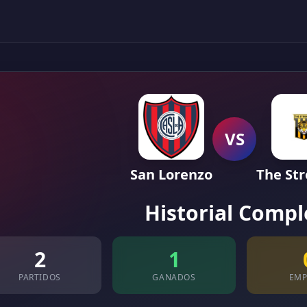
VS
San Lorenzo
The St
Historial Compl
2
1
PARTIDOS
GANADOS
EMP