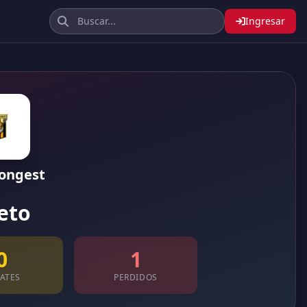
Ingresar
rongest
eto
0
1
ATES
PERDIDOS