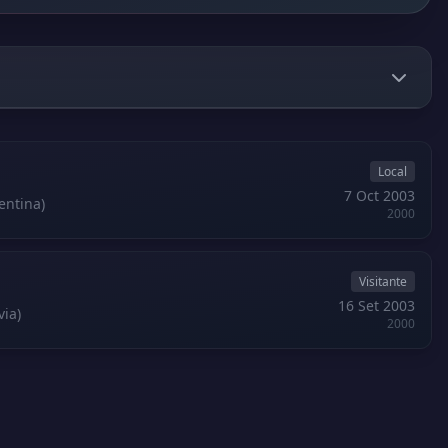
Local
7 Oct 2003
entina)
2000
Visitante
16 Set 2003
via)
2000