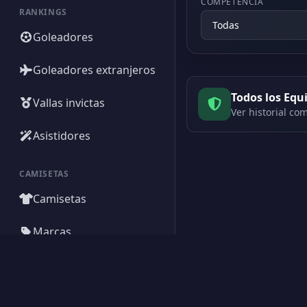
COMPETENCIA
RANKINGS
Goleadores
Goleadores extranjeros
Todos los Equ
Vallas invictas
Ver historial com
Asistidores
CAMISETAS
Camisetas
Marcas
Creado por Encantadistica