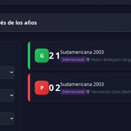
vés de los años
Sudamericana 2003
2
1
G
-
Pedro Bidegain (Arg
Internacional
Sudamericana 2003
0
2
P
-
Hernando Siles (Boli
Internacional