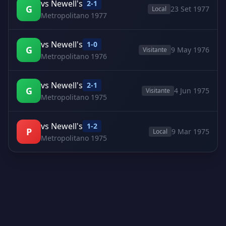
vs Newell's
2-1
G
23 Set 1977
Local
Metropolitano 1977
vs Newell's
1-0
G
9 May 1976
Visitante
Metropolitano 1976
vs Newell's
2-1
G
4 Jun 1975
Visitante
Metropolitano 1975
vs Newell's
1-2
P
9 Mar 1975
Local
Metropolitano 1975