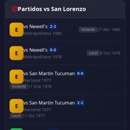
Partidos vs San Lorenzo
vs Newell's
2-2
E
27 Abr 1980
Visitante
Metropolitano 1980
vs Newell's
0-0
E
8 Oct 1978
Local
Metropolitano 1978
vs San Martin Tucuman
0-0
E
Nacional 1977
11 Ene 1978
Visitante
vs San Martin Tucuman
2-2
E
Nacional 1977
11 Dic 1977
Local