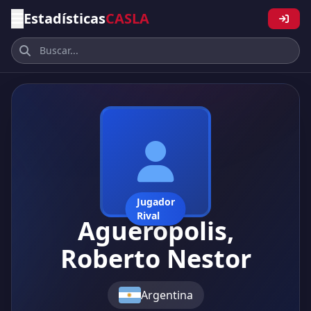
Estadísticas
CASLA
Jugador
Rival
Agueropolis,
Roberto Nestor
Argentina