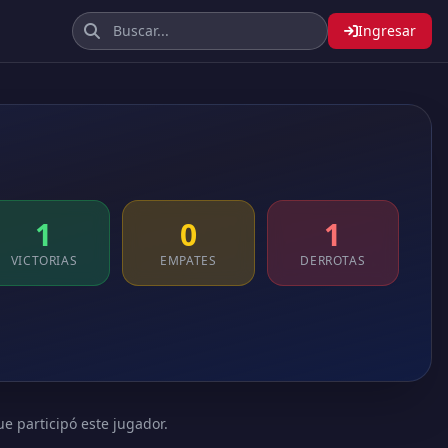
Ingresar
1
0
1
VICTORIAS
EMPATES
DERROTAS
ue participó este jugador.