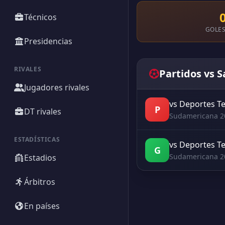
Técnicos
GOLES
Presidencias
RIVALES
Partidos vs 
Jugadores rivales
vs Deportes 
P
DT rivales
Sudamericana 2
ESTADÍSTICAS
vs Deportes 
G
Sudamericana 2
Estadios
Árbitros
En países