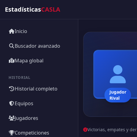
Estadísticas
CASLA
Inicio
Buscador avanzado
Mapa global
HISTORIAL
Historial completo
Jugador
Rival
Equipos
Jugadores
Victorias, empates y der
Competiciones