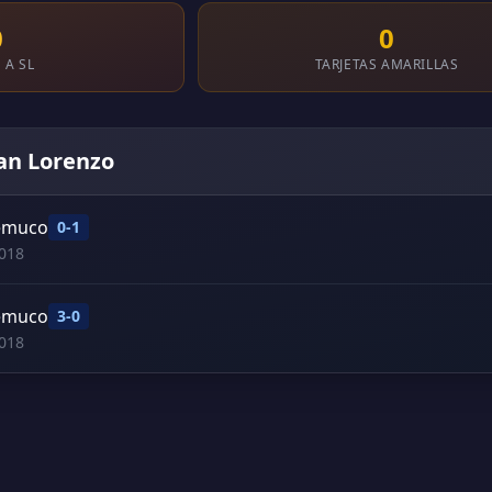
0
0
 A SL
TARJETAS AMARILLAS
San Lorenzo
Temuco
0-1
018
Temuco
3-0
018