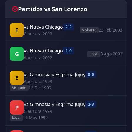
Partidos vs San Lorenzo
vs Nueva Chicago
2-2
E
23 Feb 2003
Visitante
Clausura 2003
vs Nueva Chicago
1-0
G
3 Ago 2002
Local
Apertura 2002
vs Gimnasia y Esgrima Jujuy
0-0
E
Apertura 1999
12 Dic 1999
Visitante
vs Gimnasia y Esgrima Jujuy
2-3
P
Clausura 1999
16 May 1999
Local