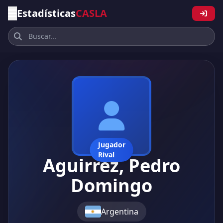
Estadísticas
CASLA
Jugador
Rival
Aguirrez, Pedro
Domingo
Argentina