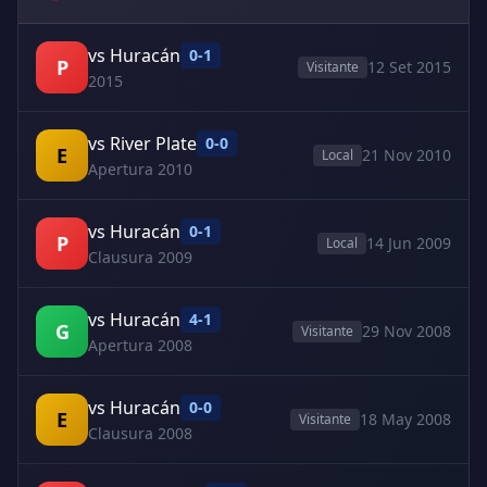
vs Huracán
0-1
P
12 Set 2015
Visitante
2015
vs River Plate
0-0
E
21 Nov 2010
Local
Apertura 2010
vs Huracán
0-1
P
14 Jun 2009
Local
Clausura 2009
vs Huracán
4-1
G
29 Nov 2008
Visitante
Apertura 2008
vs Huracán
0-0
E
18 May 2008
Visitante
Clausura 2008