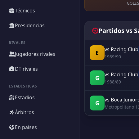
GOLES
Técnicos
Presidencias
Partidos vs 
RIVALES
vs Racing Club
E
Jugadores rivales
1989/90
DT rivales
vs Racing Club
G
1988/89
ESTADÍSTICAS
Estadios
vs Boca Junior
G
Metropolitano 1
Árbitros
En países