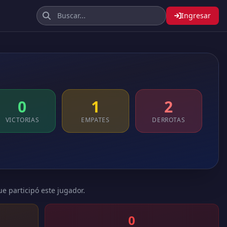
Ingresar
0
1
2
VICTORIAS
EMPATES
DERROTAS
ue participó este jugador.
0