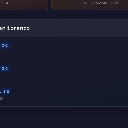
 A SL
TARJETAS AMARILLAS
San Lorenzo
2-2
2-0
s
1-0
984