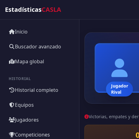
Estadísticas
CASLA
Inicio
Buscador avanzado
Mapa global
HISTORIAL
Jugador
Historial completo
Rival
Equipos
Victorias, empates y der
Jugadores
Competiciones