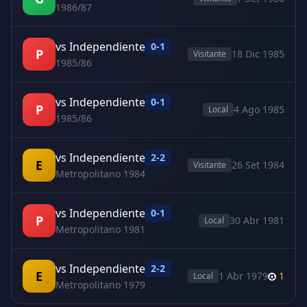
1986/87
vs Independiente
0-1
P
18 Dic 1985
Visitante
1985/86
vs Independiente
0-1
P
4 Ago 1985
Local
1985/86
vs Independiente
2-2
E
26 Set 1984
Visitante
Metropolitano 1984
vs Independiente
0-1
P
30 Abr 1981
Local
Metropolitano 1981
vs Independiente
2-2
E
1 Abr 1979
1
Local
Metropolitano 1979