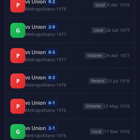
vs Union
0-2
P
9 Abr 1978
Local
Metropolitano 1978
vs Union
2-0
G
28 Set 1977
Local
Metropolitano 1977
vs Union
0-3
P
24 Abr 1977
Visitante
Metropolitano 1977
vs Union
0-3
P
25 Jul 1976
Neutral
Metropolitano 1976
vs Union
0-1
P
23 May 1976
Visitante
Metropolitano 1976
vs Union
2-1
G
17 Mar 1976
Local
Metropolitano 1976