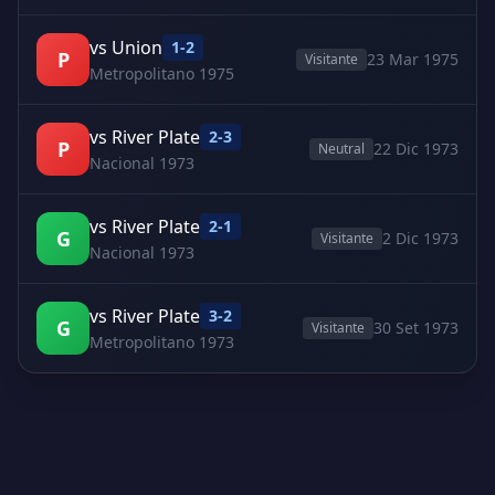
vs Union
1-2
P
23 Mar 1975
Visitante
Metropolitano 1975
vs River Plate
2-3
P
22 Dic 1973
Neutral
Nacional 1973
vs River Plate
2-1
G
2 Dic 1973
Visitante
Nacional 1973
vs River Plate
3-2
G
30 Set 1973
Visitante
Metropolitano 1973