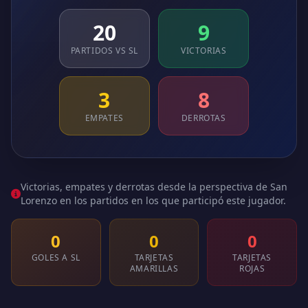
20
9
PARTIDOS VS SL
VICTORIAS
3
8
EMPATES
DERROTAS
Victorias, empates y derrotas desde la perspectiva de San
Lorenzo en los partidos en los que participó este jugador.
0
0
0
GOLES A SL
TARJETAS
TARJETAS
AMARILLAS
ROJAS