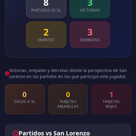
8
3
PARTIDOS VS SL
VICTORIAS
2
3
EMPATES
DERROTAS
Victorias, empates y derrotas desde la perspectiva de San
Lorenzo en los partidos en los que participó este jugador.
0
0
1
GOLES A SL
TARJETAS
TARJETAS
AMARILLAS
ROJAS
Partidos vs San Lorenzo