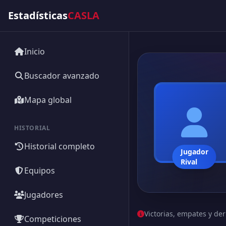
Estadísticas
CASLA
Inicio
Buscador avanzado
Mapa global
HISTORIAL
Historial completo
Jugador
Rival
Equipos
Jugadores
Victorias, empates y der
Competiciones