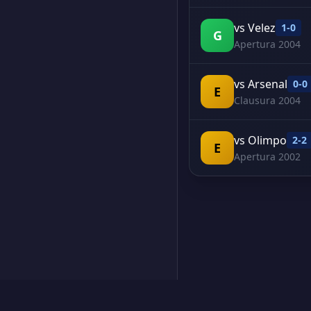
vs Velez
1-0
G
Apertura 2004
vs Arsenal
0-0
E
Clausura 2004
vs Olimpo
2-2
E
Apertura 2002