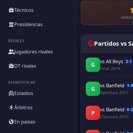
Técnicos
GOLES
Presidencias
RIVALES
Partidos vs 
Jugadores rivales
vs All Boys
2-1
G
DT rivales
Final 2014
ESTADÍSTICAS
vs Banfield
1-0
G
Apertura 2011
Estadios
Árbitros
vs Banfield
0-2
P
Clausura 2010
En países