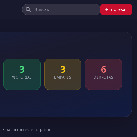
Ingresar
3
3
6
VICTORIAS
EMPATES
DERROTAS
ue participó este jugador.