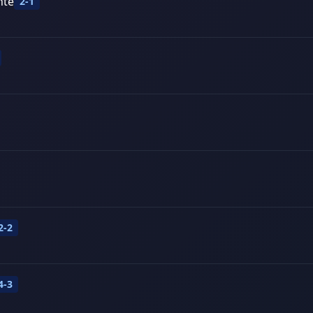
nte
2-1
2-2
4-3