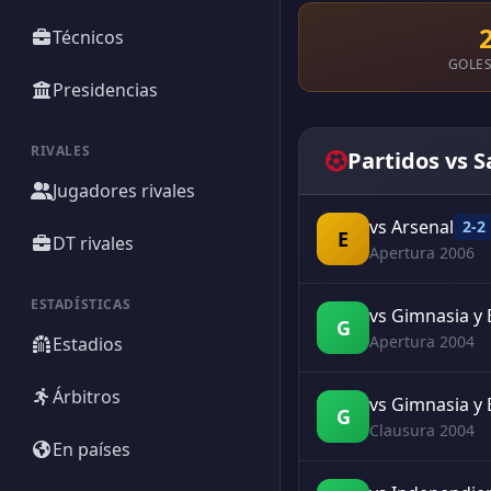
Técnicos
GOLES
Presidencias
RIVALES
Partidos vs 
Jugadores rivales
vs Arsenal
2-2
E
DT rivales
Apertura 2006
ESTADÍSTICAS
vs Gimnasia y 
G
Apertura 2004
Estadios
Árbitros
vs Gimnasia y 
G
Clausura 2004
En países