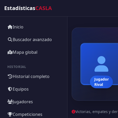
Estadísticas
CASLA
Inicio
Buscador avanzado
Mapa global
HISTORIAL
Historial completo
Jugador
Rival
Equipos
Jugadores
Victorias, empates y der
Competiciones