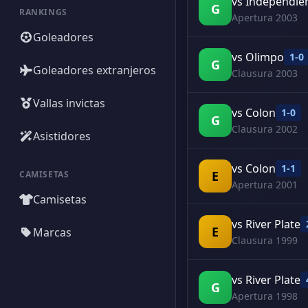
vs Independie
G
RANKINGS
Apertura 2003
Goleadores
vs Olimpo
1-0
G
Goleadores extranjeros
Clausura 2003
Vallas invictas
vs Colon
1-0
G
Clausura 2002
Asistidores
vs Colon
1-1
E
CAMISETAS
Apertura 2001
Camisetas
vs River Plate
E
Marcas
Clausura 1999
vs River Plate
G
Apertura 1998