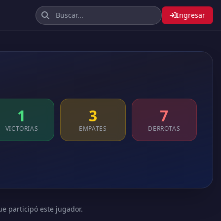
Ingresar
1
3
7
VICTORIAS
EMPATES
DERROTAS
ue participó este jugador.