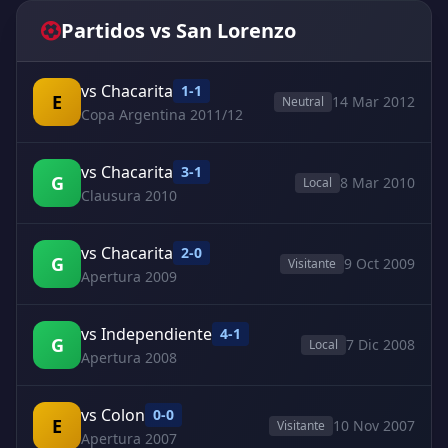
Partidos vs San Lorenzo
vs Chacarita
1-1
E
14 Mar 2012
Neutral
Copa Argentina 2011/12
vs Chacarita
3-1
G
8 Mar 2010
Local
Clausura 2010
vs Chacarita
2-0
G
9 Oct 2009
Visitante
Apertura 2009
vs Independiente
4-1
G
7 Dic 2008
Local
Apertura 2008
vs Colon
0-0
E
10 Nov 2007
Visitante
Apertura 2007