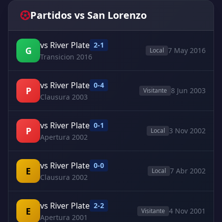
Partidos vs San Lorenzo
vs River Plate
2-1
G
7 May 2016
Local
Transicion 2016
vs River Plate
0-4
P
8 Jun 2003
Visitante
Clausura 2003
vs River Plate
0-1
P
3 Nov 2002
Local
Apertura 2002
vs River Plate
0-0
E
7 Abr 2002
Local
Clausura 2002
vs River Plate
2-2
E
4 Nov 2001
Visitante
Apertura 2001