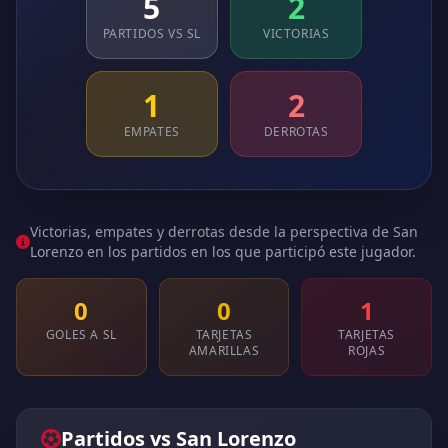
5
2
PARTIDOS VS SL
VICTORIAS
1
2
EMPATES
DERROTAS
Victorias, empates y derrotas desde la perspectiva de San
Lorenzo en los partidos en los que participó este jugador.
0
0
1
GOLES A SL
TARJETAS
TARJETAS
AMARILLAS
ROJAS
Partidos vs San Lorenzo