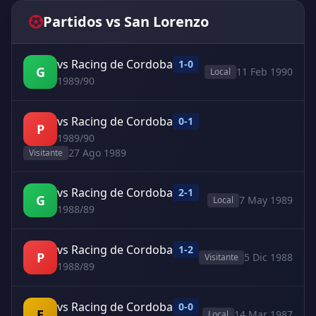
Partidos vs San Lorenzo
vs Racing de Cordoba
1-0
G
11 Feb 1990
Local
1989/90
vs Racing de Cordoba
0-1
P
1989/90
27 Ago 1989
Visitante
vs Racing de Cordoba
2-1
G
7 May 1989
Local
1988/89
vs Racing de Cordoba
1-2
P
5 Dic 1988
Visitante
1988/89
vs Racing de Cordoba
0-0
E
14 Mar 1987
Local