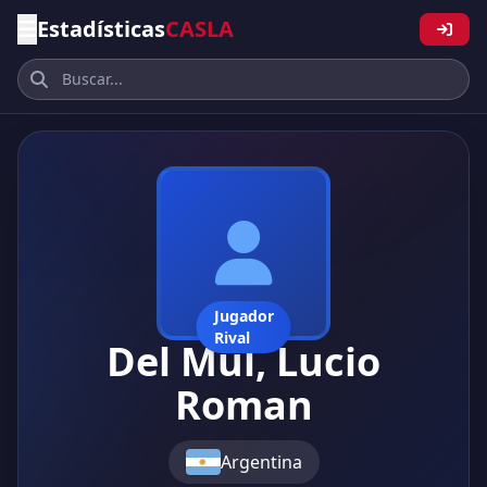
Estadísticas
CASLA
Jugador
Rival
Del Mul, Lucio
Roman
Argentina