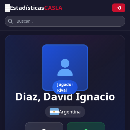
Estadísticas
CASLA
Jugador
Rival
Diaz, David Ignacio
Argentina