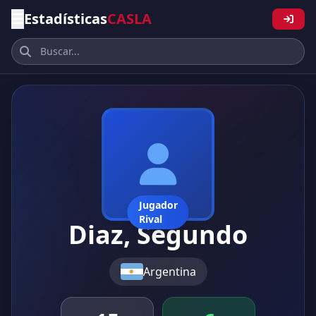
Estadísticas
CASLA
Jugador
Rival
Diaz, Segundo
Argentina