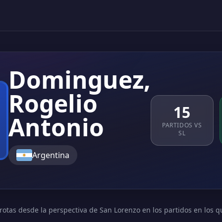
Dominguez,
Rogelio
15
Antonio
PARTIDOS VS
SL
Argentina
rotas desde la perspectiva de San Lorenzo en los partidos en los q