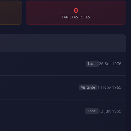
0
TARJETAS ROJAS
26 Set 1976
Local
14 Nov 1965
Visitante
13 Jun 1965
Local