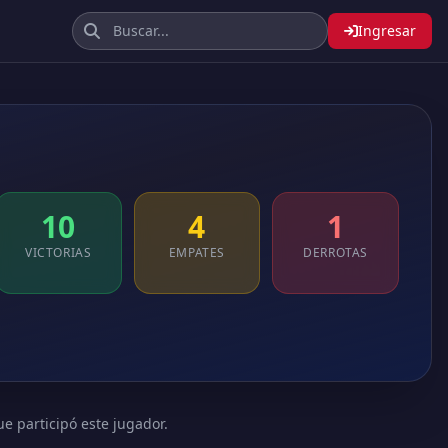
Ingresar
10
4
1
VICTORIAS
EMPATES
DERROTAS
ue participó este jugador.