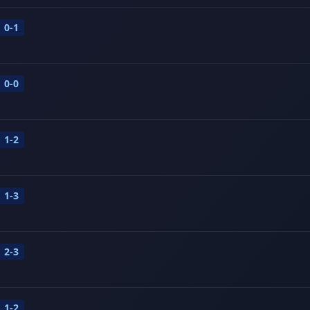
0-1
0-0
1-2
1-3
2-3
1-2