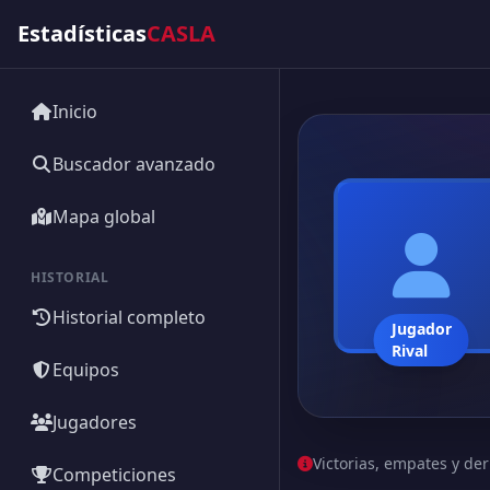
Estadísticas
CASLA
Inicio
Buscador avanzado
Mapa global
HISTORIAL
Historial completo
Jugador
Rival
Equipos
Jugadores
Victorias, empates y der
Competiciones