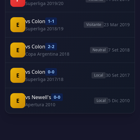
Superliga 2019/20
vs Colon
1-1
E
23 Mar 2019
Visitante
Superliga 2018/19
vs Colon
2-2
E
7 Set 2018
Neutral
Copa Argentina 2018
vs Colon
0-0
E
30 Set 2017
Local
Superliga 2017/18
vs Newell's
0-0
E
5 Dic 2010
Local
Apertura 2010