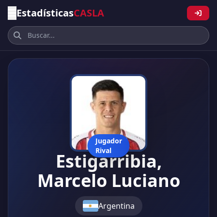
Estadísticas
CASLA
Jugador
Rival
Estigarribia,
Marcelo Luciano
Argentina