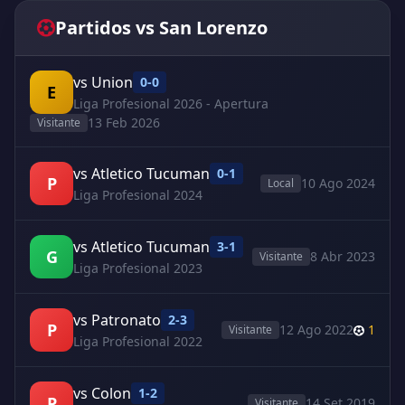
Partidos vs San Lorenzo
vs Union
0-0
E
Liga Profesional 2026 - Apertura
13 Feb 2026
Visitante
vs Atletico Tucuman
0-1
P
10 Ago 2024
Local
Liga Profesional 2024
vs Atletico Tucuman
3-1
G
8 Abr 2023
Visitante
Liga Profesional 2023
vs Patronato
2-3
P
12 Ago 2022
1
Visitante
Liga Profesional 2022
vs Colon
1-2
P
14 Set 2019
Visitante