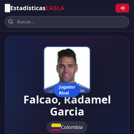
Estadísticas
CASLA
Jugador
Rival
Falcao, Radamel
Garcia
Colombia