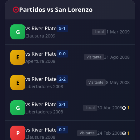
Partidos vs San Lorenzo
vs River Plate
5-1
G
1 Mar 2009
Local
Clausura 2009
vs River Plate
0-0
E
31 Ago 2008
Visitante
Apertura 2008
vs River Plate
2-2
E
8 May 2008
Visitante
Libertadores 2008
vs River Plate
2-1
G
30 Abr 2008
1
Local
Libertadores 2008
vs River Plate
0-2
P
24 Feb 2008
1
Visitante
Clausura 2008