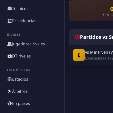
Técnicos
GOLES
Presidencias
RIVALES
Partidos vs 
Jugadores rivales
vs Minerven (
E
DT rivales
Libertadores 19
ESTADÍSTICAS
Estadios
Árbitros
En países