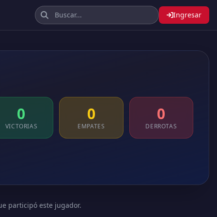
Ingresar
0
0
0
VICTORIAS
EMPATES
DERROTAS
ue participó este jugador.