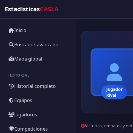
Estadísticas
CASLA
Inicio
Buscador avanzado
Mapa global
HISTORIAL
Historial completo
Jugador
Rival
Equipos
Jugadores
Victorias, empates y der
Competiciones