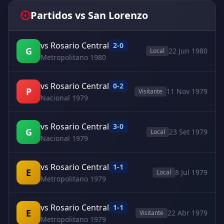
Partidos vs San Lorenzo
vs Rosario Central
2-0
G
22 Jun 1980
Local
Metropolitano 1980
vs Rosario Central
0-2
P
11 Nov 1979
Visitante
Nacional 1979
vs Rosario Central
3-0
G
23 Set 1979
Local
Nacional 1979
vs Rosario Central
1-1
E
8 Jul 1979
Local
Metropolitano 1979
vs Rosario Central
1-1
E
22 Abr 1979
Visitante
Metropolitano 1979