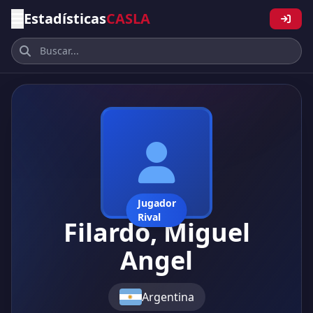
Estadísticas
CASLA
Jugador
Rival
Filardo, Miguel
Angel
Argentina