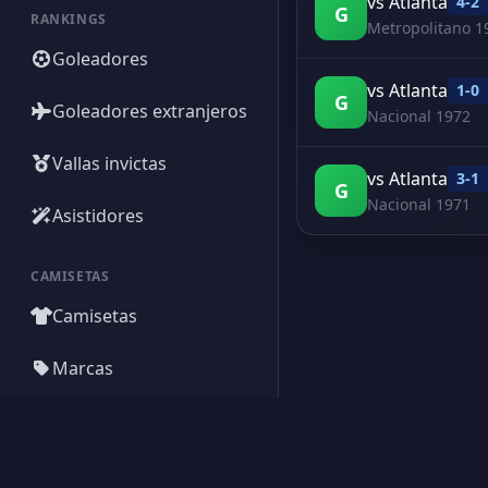
vs Atlanta
4-2
G
RANKINGS
Metropolitano 1
Goleadores
vs Atlanta
1-0
G
Goleadores extranjeros
Nacional 1972
Vallas invictas
vs Atlanta
3-1
G
Nacional 1971
Asistidores
CAMISETAS
Camisetas
Marcas