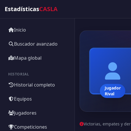
Estadísticas
CASLA
Inicio
Buscador avanzado
Mapa global
HISTORIAL
Historial completo
Jugador
Rival
Equipos
Jugadores
Victorias, empates y der
Competiciones