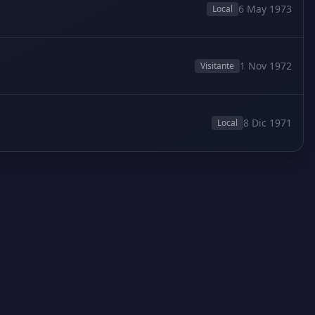
6 May 1973
Local
1 Nov 1972
Visitante
8 Dic 1971
Local