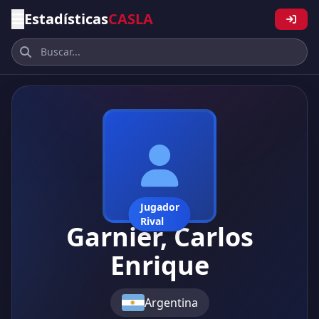
Estadísticas
CASLA
Jugador
Rival
Garnier, Carlos
Enrique
Argentina