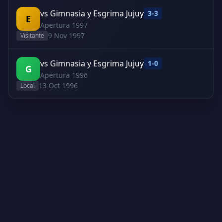
vs Gimnasia y Esgrima Jujuy
3-3
E
Apertura 1997
9 Nov 1997
Visitante
vs Gimnasia y Esgrima Jujuy
1-0
G
Apertura 1996
13 Oct 1996
Local