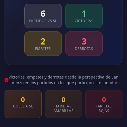
6
1
PARTIDOS VS SL
VICTORIAS
2
3
EMPATES
DERROTAS
Victorias, empates y derrotas desde la perspectiva de San
Lorenzo en los partidos en los que participó este jugador.
0
0
0
GOLES A SL
TARJETAS
TARJETAS
AMARILLAS
ROJAS