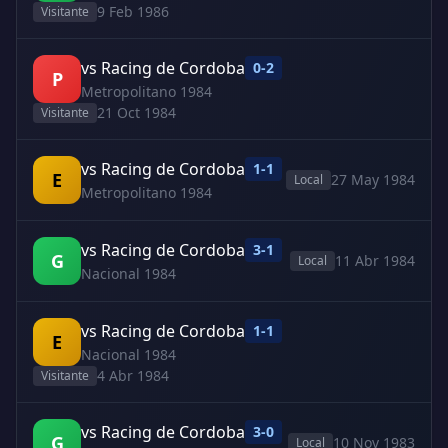
9 Feb 1986
Visitante
vs Racing de Cordoba
0-2
P
Metropolitano 1984
21 Oct 1984
Visitante
vs Racing de Cordoba
1-1
E
27 May 1984
Local
Metropolitano 1984
vs Racing de Cordoba
3-1
G
11 Abr 1984
Local
Nacional 1984
vs Racing de Cordoba
1-1
E
Nacional 1984
4 Abr 1984
Visitante
vs Racing de Cordoba
3-0
G
10 Nov 1983
Local