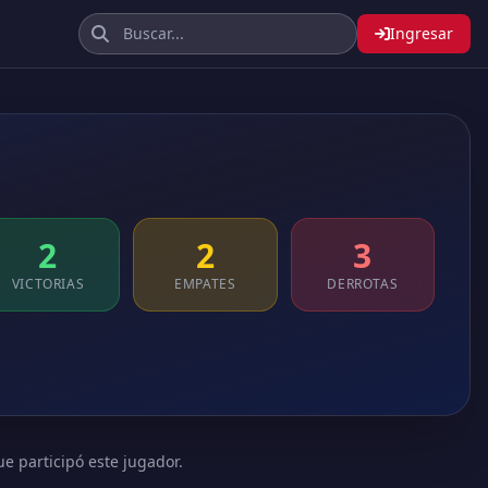
Ingresar
2
2
3
VICTORIAS
EMPATES
DERROTAS
ue participó este jugador.