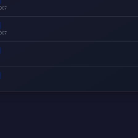
007
007